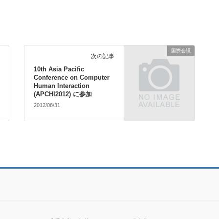
国際会議
次の記事
10th Asia Pacific
Conference on Computer
Human Interaction
(APCHI2012) に参加
2012/08/31