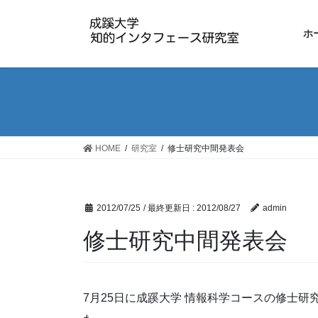
コ
ナ
ン
ビ
ホ
テ
ゲ
ン
ー
ツ
シ
に
ョ
移
ン
動
に
移
HOME
研究室
修士研究中間発表会
動
2012/07/25
/ 最終更新日 :
2012/08/27
admin
修士研究中間発表会
7月25日に成蹊大学 情報科学コースの修士研