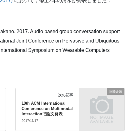
 2017)
“において，修士2年の清水が発表しました．
Nakano. 2017. Audio based group conversation support
ational Joint Conference on Pervasive and Ubiquitous
International Symposium on Wearable Computers
国際会議
次の記事
19th ACM International
Conference on Multimodal
Interactionで論文発表
2017/11/17