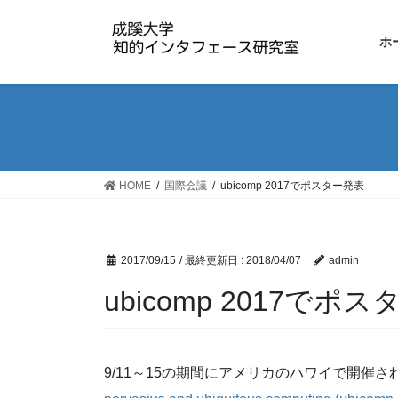
コ
ナ
ン
ビ
ホ
テ
ゲ
ン
ー
ツ
シ
に
ョ
移
ン
動
に
移
HOME
国際会議
ubicomp 2017でポスター発表
動
2017/09/15
/ 最終更新日 :
2018/04/07
admin
ubicomp 2017でポ
9/11～15の期間にアメリカのハワイで開催され